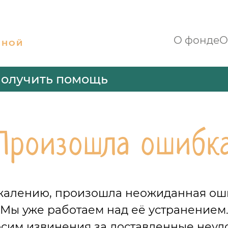
О фонде
О
ННОЙ
олучить помощь
Произошла ошибк
жалению, произошла неожиданная ош
Мы уже работаем над её устранением
сим извинения за доставленные неудо