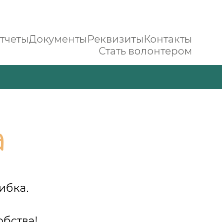
тчеты
Документы
Реквизиты
Контакты
Стать волонтером
а
ибка.
.
бства!